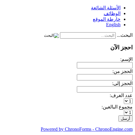
الأسئلة الشائعة
الوظائف
خارطة الموقع
English
البحث...
احجز الآن
الإسم:
الحجز من:
الحجز إلى:
عدد الغرف:
مجموع البالغين:
Powered by ChronoForms - ChronoEngine.com