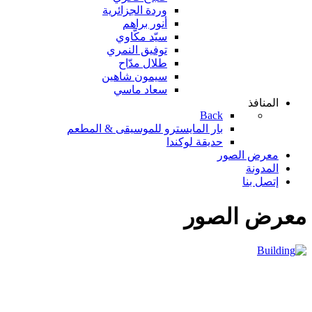
وردة الجزائرية
أنور براهم
سيّد مكّاوي
توفيق النمري
طلال مدّاح
سيمون شاهين
سعاد ماسي
المنافذ
Back
بار المايسترو للموسيقى & المطعم
حديقة لوكندا
معرض الصور
المدونة
إتصل بنا
معرض الصور