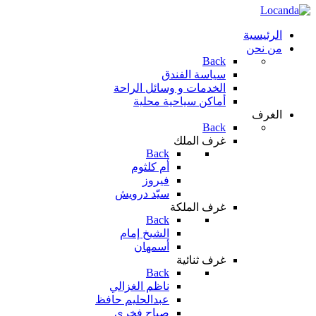
الرئيسية
من نحن
Back
سياسة الفندق
الخدمات و وسائل الراحة
أماكن سياحية محلية
الغرف
Back
غرف الملك
Back
أم كلثوم
فيروز
سيّد درويش
غرف الملكة
Back
الشيخ إمام
أسمهان
غرف ثنائية
Back
ناظم الغزالي
عبدالحليم حافظ
صباح فخري