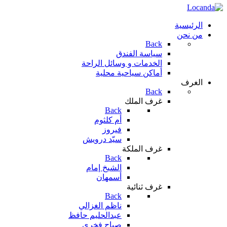
الرئيسية
من نحن
Back
سياسة الفندق
الخدمات و وسائل الراحة
أماكن سياحية محلية
الغرف
Back
غرف الملك
Back
أم كلثوم
فيروز
سيّد درويش
غرف الملكة
Back
الشيخ إمام
أسمهان
غرف ثنائية
Back
ناظم الغزالي
عبدالحليم حافظ
صباح فخري