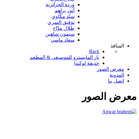
وردة الجزائرية
أنور براهم
سيّد مكّاوي
توفيق النمري
طلال مدّاح
سيمون شاهين
سعاد ماسي
المنافذ
Back
بار المايسترو للموسيقى & المطعم
حديقة لوكندا
معرض الصور
المدونة
إتصل بنا
معرض الصور