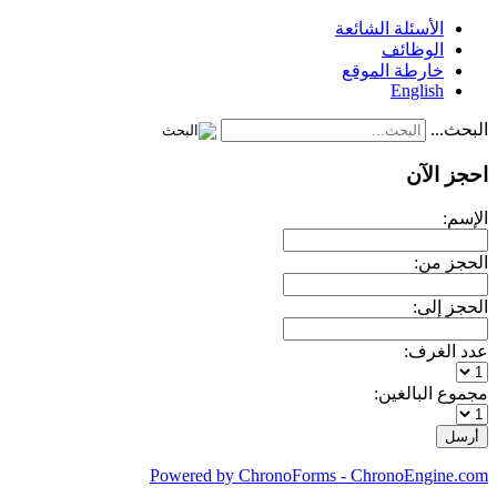
الأسئلة الشائعة
الوظائف
خارطة الموقع
English
البحث...
احجز الآن
الإسم:
الحجز من:
الحجز إلى:
عدد الغرف:
مجموع البالغين:
Powered by ChronoForms - ChronoEngine.com